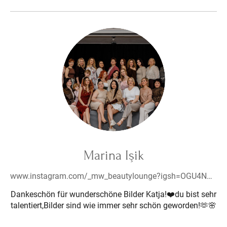
Marina Işik
www.instagram.com/_mw_beautylounge?igsh=OGU4NDB5Z3k4d3N3&utm_source=qr
Dankeschön für wunderschöne Bilder Katja!❤️du bist sehr
talentiert,Bilder sind wie immer sehr schön geworden!🫶🌸