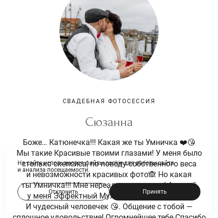
СВАДЕБНАЯ ФОТОСЕССИЯ
Сюзанна
Боже… Катюнечка!!! Какая же ты Умничка ❤️😘
Мы такие Красивые твоими глазами! У меня было
столько скепсиса, по поводу собственного веса
На сайте используются файлы cookie для работы сайта
и анализа посещаемости.
и невозможности красивых фото🙈 Но какая
ты Умничка!!! Мне нереально нравится! А какой
Отклонить
Принять
у меня Эффектный Муж! Ты Профессионал!!!
И чудесный человечек 😘. Общение с тобой —
сплошное удовольствие! Огромнейшее тебе Спасибо