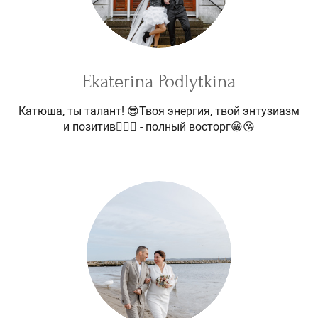
Ekaterina Podlytkina
Катюша, ты талант! 😎Твоя энергия, твой энтузиазм
и позитив🧚🏻‍♀️ - полный восторг😁😘