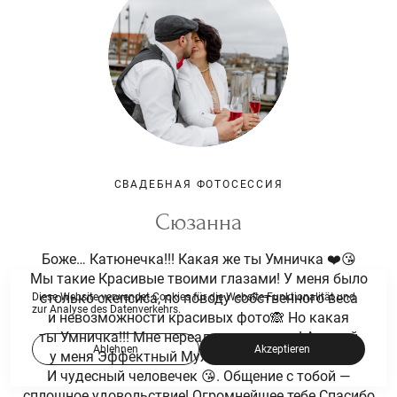
СВАДЕБНАЯ ФОТОСЕССИЯ
Сюзанна
Боже… Катюнечка!!! Какая же ты Умничка ❤️😘
Мы такие Красивые твоими глазами! У меня было
столько скепсиса, по поводу собственного веса
Diese Website verwendet Cookies für die Website-Funktionalität und
zur Analyse des Datenverkehrs.
и невозможности красивых фото🙈 Но какая
ты Умничка!!! Мне нереально нравится! А какой
Ablehnen
Akzeptieren
у меня Эффектный Муж! Ты Профессионал!!!
И чудесный человечек 😘. Общение с тобой —
сплошное удовольствие! Огромнейшее тебе Спасибо