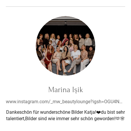
Marina Işik
www.instagram.com/_mw_beautylounge?igsh=OGU4NDB5Z3k4d3N3&utm_source=qr
Dankeschön für wunderschöne Bilder Katja!❤️du bist sehr
talentiert,Bilder sind wie immer sehr schön geworden!🫶🌸