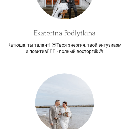
Ekaterina Podlytkina
Катюша, ты талант! 😎Твоя энергия, твой энтузиазм
и позитив🧚🏻‍♀️ - полный восторг😁😘