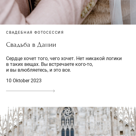
СВАДЕБНАЯ ФОТОСЕССИЯ
Свадьба в Дании
Сердце хочет того, чего хочет. Нет никакой логики
в таких вещах. Вы встречаете кого-то,
и вы влюбляетесь, и это все.
10 Oktober 2023