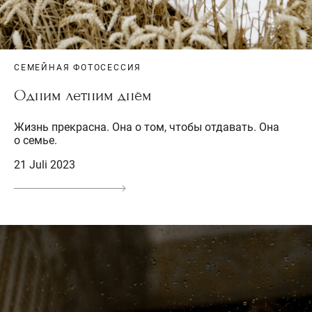
СЕМЕЙНАЯ ФОТОСЕССИЯ
Одним летним днём
Жизнь прекрасна. Она о том, чтобы отдавать. Она
о семье.
21 Juli 2023