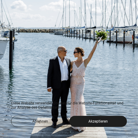
Diese Website verwendet Cookies für die Website-Funktionalität und
zur Analyse des Datenverkehrs.
Ablehnen
Akzeptieren